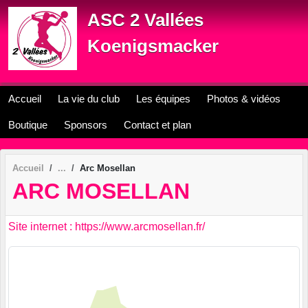
Panneau de gestion des cookies
ASC 2 Vallées
Koenigsmacker
Accueil
La vie du club
Les équipes
Photos & vidéos
Boutique
Sponsors
Contact et plan
Accueil
Arc Mosellan
ARC MOSELLAN
Site internet : https://www.arcmosellan.fr/