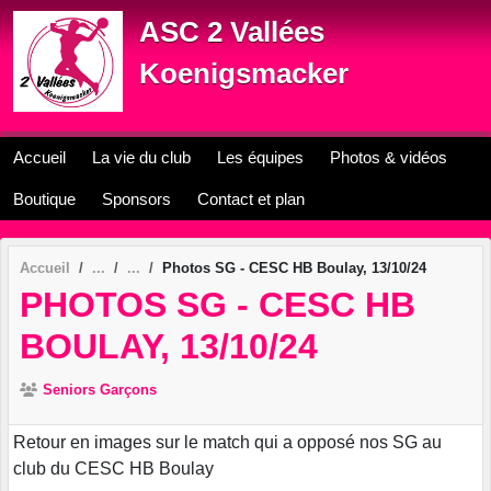
Panneau de gestion des cookies
ASC 2 Vallées
Koenigsmacker
Accueil
La vie du club
Les équipes
Photos & vidéos
Boutique
Sponsors
Contact et plan
Accueil
Photos SG - CESC HB Boulay, 13/10/24
PHOTOS SG - CESC HB
BOULAY, 13/10/24
Seniors Garçons
Retour en images sur le match qui a opposé nos SG au
club du CESC HB Boulay